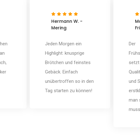
Hermann W. -
Ma
Mering
Fr
chen
Jeden Morgen ein
Der
 an
Highlight: knusprige
Frühs
uch,
Brötchen und feinstes
setz
ker
Gebäck. Einfach
Quali
unübertroffen so in den
und S
Tag starten zu können!
erstk
man 
muss