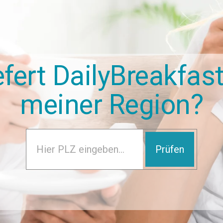
efert DailyBreakfast
meiner Region?
Prüfen