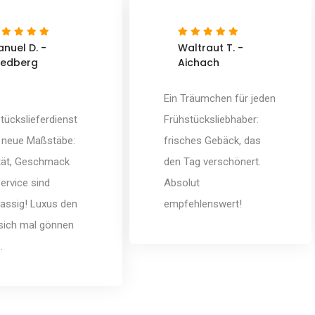
nuel D. -
Waltraut T. -
iedberg
Aichach
Ein Träumchen für jeden
tückslieferdienst
Frühstücksliebhaber:
t neue Maßstäbe:
frisches Gebäck, das
tät, Geschmack
den Tag verschönert.
ervice sind
Absolut
lassig! Luxus den
empfehlenswert!
sich mal gönnen
.