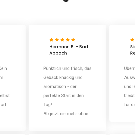
Hermann B. - Bad
Si
Abbach
R
Kein
Pünktlich und frisch, das
Überr
hr
Gebäck knackig und
Auswa
aromatisch - der
und l
elbst
perfekte Start in den
bleib
fort
Tag!
für d
Ab jetzt nie mehr ohne.