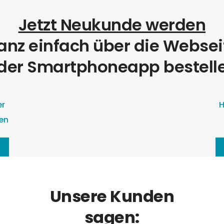
Jetzt Neukunde werden
anz einfach über die Websei
der Smartphoneapp bestell
er
H
en
Unsere Kunden
sagen: