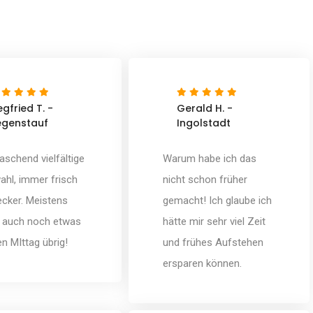
egfried T. -
Gerald H. -
egenstauf
Ingolstadt
aschend vielfältige
Warum habe ich das
hl, immer frisch
nicht schon früher
ecker. Meistens
gemacht! Ich glaube ich
t auch noch etwas
hätte mir sehr viel Zeit
en MIttag übrig!
und frühes Aufstehen
ersparen können.